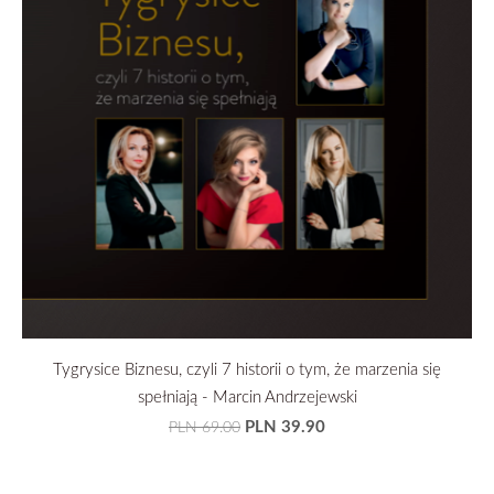
Tygrysice Biznesu, czyli 7 historii o tym, że marzenia się
spełniają - Marcin Andrzejewski
PLN 39.90
PLN 69.00