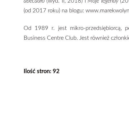
abecadło
(wyd. II, 2018) i
Moje legendy
(201
(od 2017 roku) na blogu: www.marekwolyn
Od 1989 r. jest mikro-przedsiębiorcą, p
Business Centre Club. Jest również człon
Ilość stron: 92