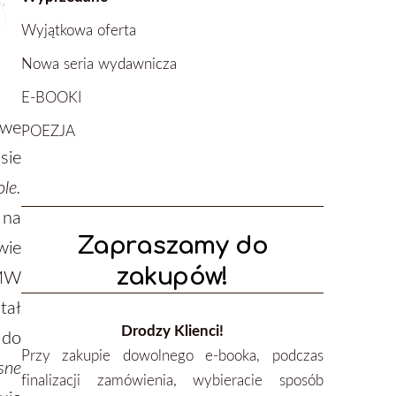
Wyjątkowa oferta
Nowa seria wydawnicza
E-BOOKI
 we
POEZJA
sie
le.
 na
Zapraszamy do
wie
zakupów!
 MW
ał
Drodzy Klienci!
 do
Przy zakupie dowolnego e-booka, podczas
sne
finalizacji zamówienia, wybieracie sposób