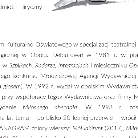
miot liryczny
 Kulturalno-Oświatowego w specjalizacji teatralnej
ogicznej w Opolu. Debiutował w 1981 r. w pra
n. w
Szpilkach, Radarze, Integracjach
i miesięczniku
Opo
iego konkursu Młodzieżowej Agencji Wydawniczej
m głosem
). W 1992 r. wydał w opolskim Wydawnict
– przy współpracy tegoż Wydawnictwa oraz firmy
 wydanie
Miłosnego abecadła.
W 1993 r. zost
ka lat temu – po blisko 20-letniej przerwie – wrócił
 ANAGRAM zbiory wierszy:
Mój labirynt
(2017),
Miło