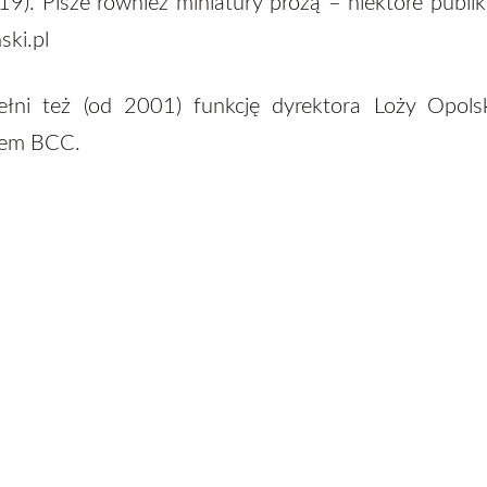
9). Pisze również miniatury prozą – niektóre publik
ski.pl
ełni też (od 2001) funkcję dyrektora Loży Opolsk
kiem BCC.