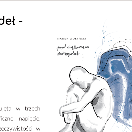
eł -
jęta w trzech
iczne napięcie,
zeczywistości w