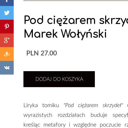
Pod ciężarem skrzyd
Marek Wołyński
PLN 27.00
DODAJ DO KOSZYKA
Liryka tomiku
"Pod ciężarem skrzydeł"
u
wyrazistych rozdziałach buduje specyf
kreśląc metafory i względne poczucie r