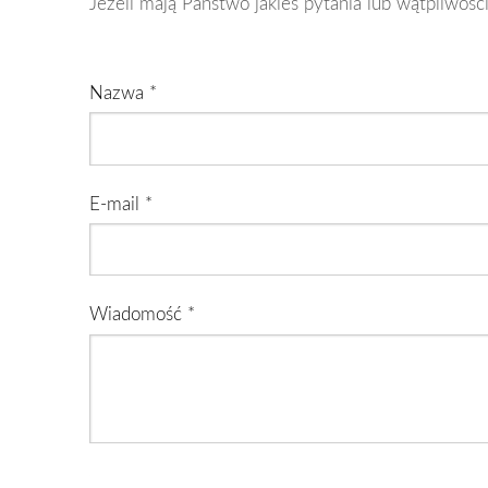
Jeżeli mają Państwo jakieś pytania lub wątpliwoś
Nazwa
*
E-mail
*
Wiadomość
*