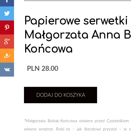
Papierowe serwetki 
Małgorzata Anna B
Końcowa
PLN 28.00
DODAJ DO KOSZYKA
"Małgorzata Bobak-Końcowa otwiera przed Czytelnikiem 
własne wnętrze. Robi to – jak literatowi przystoi – w