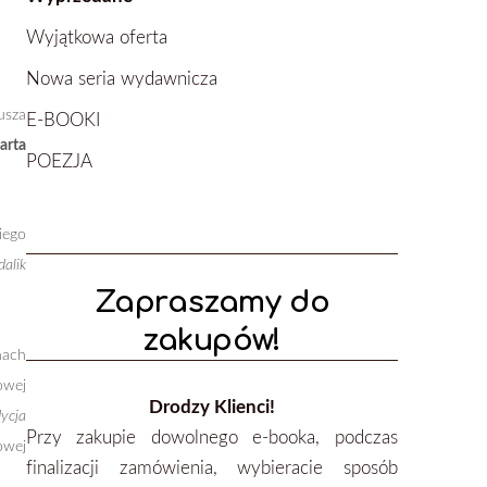
Wyjątkowa oferta
Nowa seria wydawnicza
usza
E-BOOKI
rta
POEZJA
iego
alik
Zapraszamy do
zakupów!
ach
owej
Drodzy Klienci!
ycja
Przy zakupie dowolnego e-booka, podczas
owej
finalizacji zamówienia, wybieracie sposób