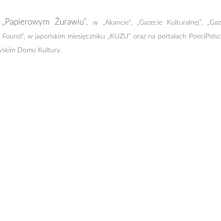
w „Papierowym Żurawiu”,
w „Akancie”, „Gazecie Kulturalnej”, „Gaz
& Found”, w japońskim miesięczniku
„KUZU” oraz na portalach PoeciPolscy
Nyskim Domu Kultury.