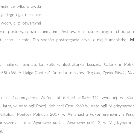
wiste, że tylko prawdą
tyckiego ego, nie chce
 wędruje z otwartymi
uwa i postrzega poza schematem. Jest uważna i uśmiechnięta i choć por
st jasno i ciepło. Ten sposób postrzegania czyni z niej humanistkę."
Ma
a,
malarka, animatorka kultury, ilustratorka
książek. Członkini Polsk
155th WHA Haiga Contest”.
Autorka tomików:
Brzydka, Żywot Pliszki,
Med
,
m.in.
Contemporary Writers of Poland
2000-2014
wydanej w Stan
, jutro,
w Antologii Poezji Kobiecej
Czas Kobiety
,
Antologii Międzynarod
ntologii Poetów Polskich 2017, w Almanachu
Pokonferencyjnym
Kond
arzyszenia Haiku
Wędrowne ptaki i Wędrowne ptaki 2
,
w Międzynarod
m.