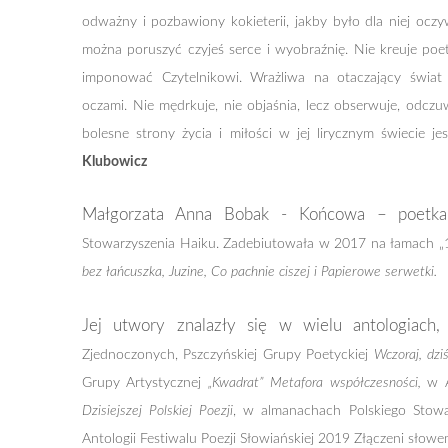
odważny i pozbawiony kokieterii, jakby było dla niej oczy
można poruszyć czyjeś serce i wyobraźnię. Nie kreuje poe
imponować Czytelnikowi. Wrażliwa na otaczający świat
oczami. Nie mędrkuje, nie objaśnia, lecz obserwuje, odcz
bolesne strony życia i miłości w jej lirycznym świecie je
Klubowicz
Małgorzata Anna Bobak - Końcowa – poetk
Stowarzyszenia
Haiku. Zadebiutowała w 2017 na łamach
„
bez łańcuszka, Juzine, Co pachnie ciszej
i Papierowe serwetki.
Jej utwory znalazły się w wielu antologiach
Zjednoczonych, Pszczyńskiej Grupy
Poetyckiej
Wczoraj, dziś
Grupy Artystycznej
„Kwadrat” Metafora
współczesności,
w A
Dzisiejszej Polskiej Poezji
, w almanachach
Polskiego Stow
Antologii Festiwalu Poezji Słowiańskiej 2019
Złączeni słowe