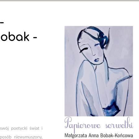
-
obak -
swój poetycki świat i
 sposób niewymuszony,