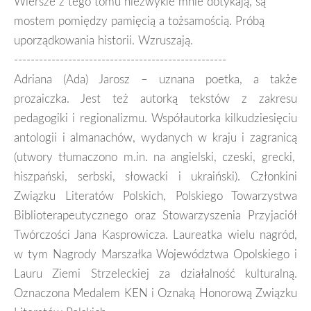
Wiersze z tego tomu niezwykle mnie dotykają, są
mostem pomiędzy pamięcią a tożsamością. Próbą
uporządkowania historii. Wzruszają.
---------------------------------------------------
Adriana
(
Ada
)
Jarosz
– uznana poetka, a także
proza
iczka
. Jest
też
autorką
tekstów
z zakresu
pedagogiki i regionalizmu. W
spółautorka kilkudziesięciu
antologii i almanachów, wydanych w kraju i zagranicą
(utwory
tłumaczono
m.in.
na angielski, czeski, grecki,
hiszpański,
serbski
,
słowacki
i ukraiński
)
.
Członkini
Z
wiązku
L
iteratów
P
olskic
h
,
Polskiego Towarzystwa
Biblioterapeutycznego
oraz Stowarzyszenia Przyjaciół
Twórczości Jana Kasprowicza. Laureatka
wielu nagród,
w tym
Nagrody Marszałka Województwa Opolskiego
i
Lauru Ziemi Strzeleckiej za działalność kulturalną
.
Oznaczona Medalem KEN i Oznaką Honorową Związku