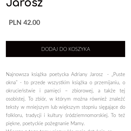
Jarosz
PLN 42.00
DODAJ DO KOSZYKA
Najnowsza książka poetycka Adriany
Jarosz -
„
Puste
okna
”
- to przede wszystkim
książka o przemijaniu, o
okrucieństwie i pamięci – zbiorowej, a także tej
osobistej. To zbiór, w którym można również znaleźć
teksty w mniejszym lub większym stopniu sięgające do
folkloru
, tradycji i
kultury śródziemnomorskiej. T
o
też
piękne
,
poetyckie pożegnanie Mamy
.