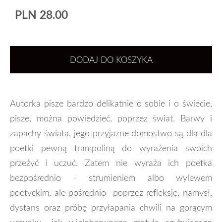
PLN 28.00
DODAJ DO KOSZYKA
Autorka pisze bardzo delikatnie o sobie i o świecie,
pisze, można powiedzieć, poprzez świat. Barwy i
zapachy świata, jego przyjazne domostwo są dla dla
poetki pewną trampoliną do wyrażenia swoich
przeżyć i uczuć. Zatem nie wyraża ich poetka
bezpośrednio - strumieniem albo wylewem
poetyckim, ale pośrednio- poprzez refleksję, namysł,
dystans oraz próbę przyłapania chwili na gorącym