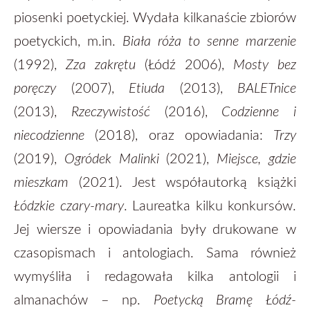
piosenki poetyckiej. Wydała kilkanaście zbiorów
poetyckich, m.in.
Biała róża
to senne marzenie
(1992),
Zza zakrętu
(Łódź 2006),
Mosty bez
poręczy
(2007),
Etiuda
(2013),
BALETnice
(2013),
Rzeczywistość
(2016),
Codzienne i
niecodzienne
(2018), oraz opowiadania:
Trzy
(2019),
Ogródek Malinki
(2021),
Miejsce, gdzie
mieszkam
(2021). Jest współautorką książki
Łódzkie czary-mary
. Laureatka kilku konkursów.
Jej wiersze i opowiadania były drukowane w
czasopismach i antologiach. Sama również
wymyśliła i redagowała kilka antologii i
almanachów – np.
Poetycką Bramę Łódź-