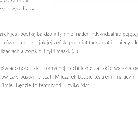
sy i czyta Kassa
)
rek jest poetką bardzo intymnie, nader indywidualnie pojętej
a, równie dobrze, jak jej żeński podmiot (persona) i kobiecy gło
cjach autorskiej liryki maski. (...)
oświadomości, ale i formalnej, technicznej, a także warsztato
m ów cały pustynny teatr Milczarek będzie teatrem "mającym
mię'. Będzie to teatr Marii. I tylko Marii...