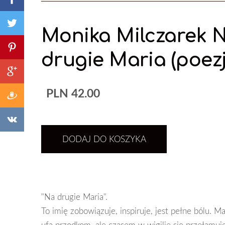
Monika Milczarek 
drugie Maria (poezj
PLN 42.00
DODAJ DO KOSZYKA
"Na drugie Maria".
To imię zobowiązuje, inspiruje, jest pełne bólu. M
ufa przodkom, ale czasem w wigilię się przełamuj