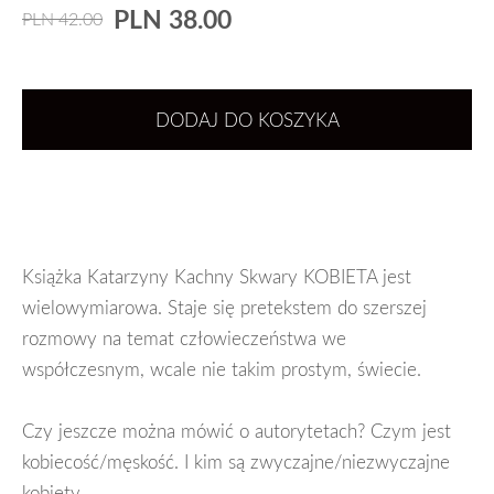
PLN 38.00
PLN 42.00
DODAJ DO KOSZYKA
Książka Katarzyny Kachny Skwary KOBIETA jest
wielowymiarowa. Staje się pretekstem do szerszej
rozmowy na temat człowieczeństwa we
współczesnym, wcale nie takim prostym, świecie.
Czy jeszcze można mówić o autorytetach? Czym jest
kobiecość/męskość. I kim są zwyczajne/niezwyczajne
kobiety.