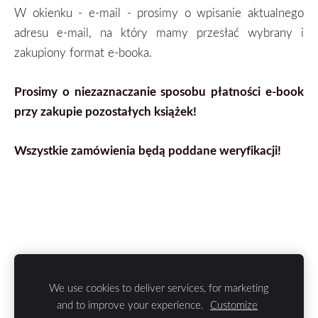
W okienku - e-mail - prosimy o wpisanie aktualnego
adresu e-mail, na który mamy przesłać wybrany i
zakupiony format
e-booka.
Prosimy o niezaznaczanie sposobu płatności e-book
przy zakupie pozostałych książek!
Wszystkie zamówienia będą poddane weryfikacji!
We use cookies to deliver services, for marketing
Pliki cookie
and to improve your experience.
Customize