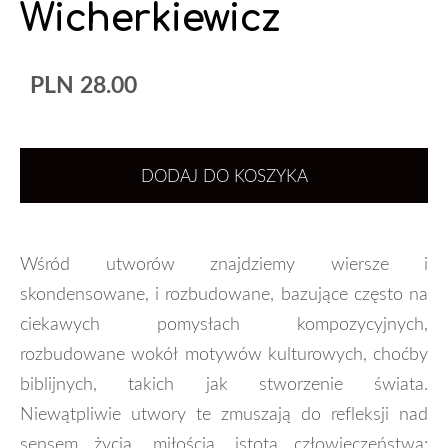
Wicherkiewicz
PLN 28.00
DODAJ DO KOSZYKA
Wśród utworów znajdziemy wiersze i
skondensowane, i rozbudowane, bazujące często na
ciekawych pomysłach kompozycyjnych,
rozbudowane wokół motywów kulturowych, choćby
biblijnych, takich jak stworzenie świata.
Niewątpliwie utwory te zmuszają do refleksji nad
sensem życia, miłością, istotą człowieczeństwa: